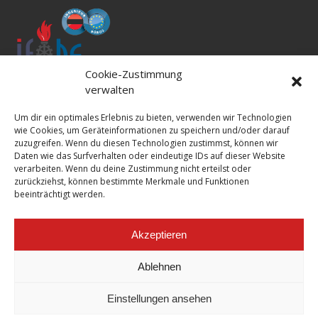
Cookie-Zustimmung
verwalten
© 202
6
All rights reserved IFBS-GmbH
Um dir ein optimales Erlebnis zu bieten, verwenden wir Technologien
wie Cookies, um Geräteinformationen zu speichern und/oder darauf
zuzugreifen. Wenn du diesen Technologien zustimmst, können wir
Daten wie das Surfverhalten oder eindeutige IDs auf dieser Website
NAVIGATION
verarbeiten. Wenn du deine Zustimmung nicht erteilst oder
zurückziehst, können bestimmte Merkmale und Funktionen
beeinträchtigt werden.
Kontakt
Impressum
Akzeptieren
AGB
Ablehnen
Datenschutzerklärung
Kurstermine 2026 [PDF]
Einstellungen ansehen