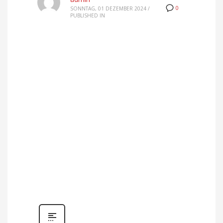
0
SONNTAG, 01 DEZEMBER 2024
/
PUBLISHED IN
+
−
Leaflet
|
| Map data ©
Developed by
WP MAPIT
OpenStreetMap
contributors